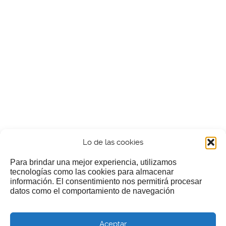
Lo de las cookies
Para brindar una mejor experiencia, utilizamos
tecnologías como las cookies para almacenar
información. El consentimiento nos permitirá procesar
¿Nos invitas a un cafecillo?
datos como el comportamiento de navegación
Si te gusta nuestra web puedes echar limosna a estos
Aceptar