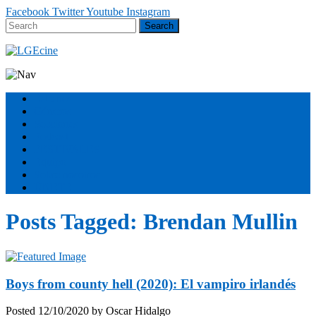
Facebook
Twitter
Youtube
Instagram
Estrenos
Géneros
Secciones
Podcast
FESTIVALES
Equipo
Sobre nosotros
ÚNETE
Posts Tagged:
Brendan Mullin
Boys from county hell (2020): El vampiro irlandés
Posted
12/10/2020
by
Oscar Hidalgo