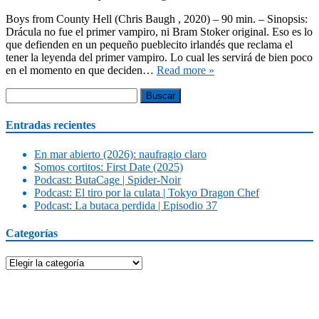
Boys from County Hell (Chris Baugh , 2020) – 90 min. – Sinopsis:
Drácula no fue el primer vampiro, ni Bram Stoker original. Eso es lo
que defienden en un pequeño pueblecito irlandés que reclama el
tener la leyenda del primer vampiro. Lo cual les servirá de bien poco
en el momento en que deciden…
Read more »
Buscar:
Entradas recientes
En mar abierto (2026): naufragio claro
Somos cortitos: First Date (2025)
Podcast: ButaCage | Spider-Noir
Podcast: El tiro por la culata | Tokyo Dragon Chef
Podcast: La butaca perdida | Episodio 37
Categorías
Categorías