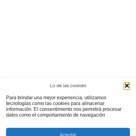
Lo de las cookies
Para brindar una mejor experiencia, utilizamos
tecnologías como las cookies para almacenar
información. El consentimiento nos permitirá procesar
¿Nos invitas a un cafecillo?
datos como el comportamiento de navegación
Si te gusta nuestra web puedes echar limosna a estos
Aceptar