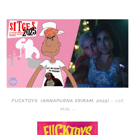
FUCKTOYS
(ANNAPURNA SRIRAM
, 2025)
– 106
MIN. –