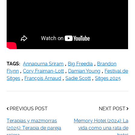
TAGS:
Annapurna Sriram
,
Big Freedia
,
Brandon
Flynn
,
Cory Fraiman-Lott
,
Damian Young
,
Festival de
Sitges
,
François Arnaud
,
Sadie Scott
,
Sitges 2025
PREVIOUS POST
NEXT POST
Terapias y mazmorras
Memory Hotel (2024): La
(2025): Terapia de pareja
vida como una rata de