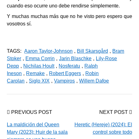
cuando eso ocurre uno debe rendirse simplemente.
Y muchas muchas más que no he visto pero espero que
vosotros sí.
TAGS:
Aaron Taylor-Johnson
,
Bill Skarsgård
,
Bram
Stoker
,
Emma Corrin
,
Jarin Blaschke
,
Lily-Rose
Depp
,
Nichilas Hoult
,
Nosferatu
,
Ralph
Ineson
,
Remake
,
Robert Eggers
,
Robin
Carolan
,
Siglo XIX
,
Vampiros
,
Willem Dafoe
PREVIOUS POST
NEXT POST
La maldición del Queen
Heretic (Hereje) (2024): El
Mary (2023): Huir de la sala
control sobre todo