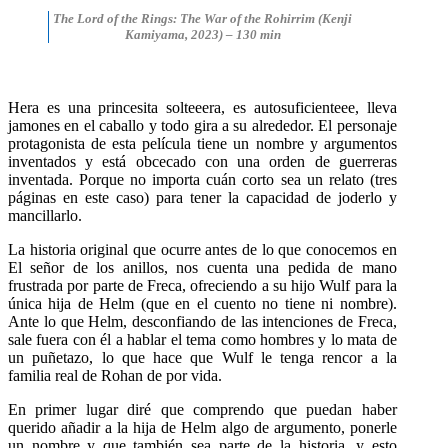
The Lord of the Rings: The War of the Rohirrim (Kenji
Kamiyama, 2023) – 130 min
Hera es una princesita solteeera, es autosuficienteee, lleva
jamones en el caballo y todo gira a su alrededor. El personaje
protagonista de esta película tiene un nombre y argumentos
inventados y está obcecado con una orden de guerreras
inventada. Porque no importa cuán corto sea un relato (tres
páginas en este caso) para tener la capacidad de joderlo y
mancillarlo.
La historia original que ocurre antes de lo que conocemos en
El señor de los anillos, nos cuenta una pedida de mano
frustrada por parte de Freca, ofreciendo a su hijo Wulf para la
única hija de Helm (que en el cuento no tiene ni nombre).
Ante lo que Helm, desconfiando de las intenciones de Freca,
sale fuera con él a hablar el tema como hombres y lo mata de
un puñetazo, lo que hace que Wulf le tenga rencor a la
familia real de Rohan de por vida.
En primer lugar diré que comprendo que puedan haber
querido añadir a la hija de Helm algo de argumento, ponerle
un nombre y que también sea parte de la historia, y esto