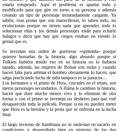
estaría estupendo. Aquí el problema es apartar todo y
modificarlo para que gire en torno a su persona y además
creando un tipo de personaje tremendamente cargante. Ya
sabéis, esas protas que son maravillosas, lo saben todo, no
evolucionan porque no tienen nada que aprender, todo lo
solucionan ellas y los demás personajes están para echarle
halagos o decir que hay que ciegos estaban no viendo lo
genial que es.
Se inventan una orden de guerreras «oprimida» porque
quieren borrarlas de la historia, algo absurdo porque si
Tolkien hubiera tenido eso en su historia no lo hubiera
tapado, además, las mujeres de Rohan son rudas y cuando
hacen falta para arrimar el hombro obviamente lo hacen, que
salga practicando lucha de niña tampoco es la panacea…
Los hermanos y el primo de Hera, cruciales en el relato, son
meros personajes secundarios. A Háma le cambian la historia,
hacen que dure mucho menos vivo y lo eliminan de otra
forma y con el primo se inventan un destierro para que esté
desaparecido toda la película. Porque si no no pueden meter
que Hera es la heroína y la prota que se enfrenta en la lucha
final.
El largo invierno de hambruna no se molestan en sacarlo en
condiciones y desarrollarlo bien en ninguno de los dos