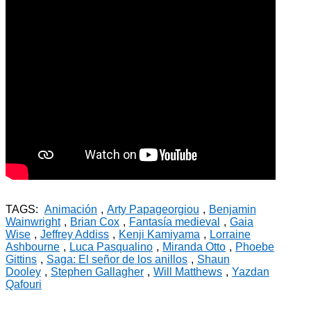
TAGS:
Animación
,
Arty Papageorgiou
,
Benjamin
Wainwright
,
Brian Cox
,
Fantasía medieval
,
Gaia
Wise
,
Jeffrey Addiss
,
Kenji Kamiyama
,
Lorraine
Ashbourne
,
Luca Pasqualino
,
Miranda Otto
,
Phoebe
Gittins
,
Saga: El señor de los anillos
,
Shaun
Dooley
,
Stephen Gallagher
,
Will Matthews
,
Yazdan
Qafouri