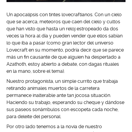
Un apocalipsis con tintes lovecraftianos. Con un cielo
que se acerca, meteoros que caen del cielo y cultos
que han visto que hasta un reloj estropeado da dos
veces la hora al d
í
a y pueden vender que ellos sab
í
an
lo que iba a pasar (como gran lector del universo
Lovecraft en su momento, podr
í
a decir que se parece
m
á
s un fin causante de que alguien ha despertado a
Azathoth, estoy abierto a debate, con dagas rituales
en la mano, sobre el tema).
Nuestro protagonista, un simple currito que trabaja
retirando animales muertos de la carretera
permanece inalterable ante tan jocosa situaci
ó
n.
Haciendo su trabajo, esperando su cheque y dándose
sus paseos sonámbulos con escopeta cada noche,
para deleite del personal.
Por otro lado tenemos a la novia de nuestro