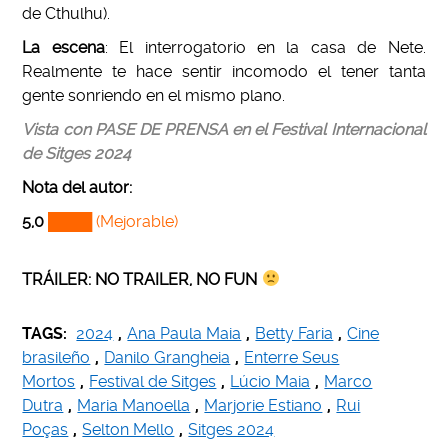
de Cthulhu).
La escena
:
El interrogatorio en la casa de Nete.
Realmente te hace sentir incomodo el tener tanta
gente sonriendo en el mismo plano.
Vista con PASE DE PRENSA en el Festival Internacional
de Sitges 2024
Nota del autor
:
5,0
████
(Mejorable)
TRÁILER: NO TRAILER, NO FUN
TAGS:
2024
,
Ana Paula Maia
,
Betty Faria
,
Cine
brasileño
,
Danilo Grangheia
,
Enterre Seus
Mortos
,
Festival de Sitges
,
Lúcio Maia
,
Marco
Dutra
,
Maria Manoella
,
Marjorie Estiano
,
Rui
Poças
,
Selton Mello
,
Sitges 2024