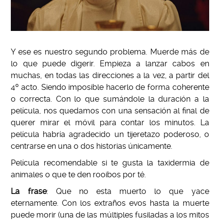
Y ese es nuestro segundo problema. Muerde m
á
s de
lo que puede digerir. Empieza a lanzar cabos en
muchas, en todas las direcciones a la vez, a partir del
4º acto. Siendo imposible hacerlo de forma coherente
o correcta. Con lo que sumándole la duraci
ó
n a la
película, nos quedamos con una sensaci
ó
n al final de
querer mirar el móvil para contar los minutos. La
película habría agradecido un tijeretazo poderoso, o
centrarse en una o dos historias
únicamente.
Película recomendable si te gusta la taxidermia de
animales o que te den rooibos por té.
La frase
:
Que no esta muerto lo que yace
eternamente. Con los extra
ñ
os evos hasta la muerte
puede morir (una de las múltiples fusiladas a los mitos