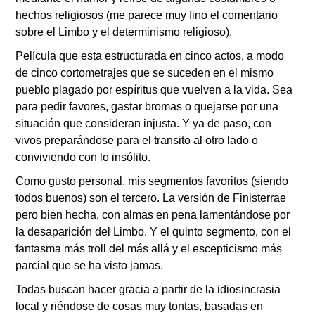
hechos religiosos (me parece muy fino el comentario
sobre el Limbo y el determinismo religioso).
Película que esta estructurada en cinco actos, a modo
de cinco cortometrajes que se suceden en el mismo
pueblo plagado por espíritus que vuelven a la vida. Sea
para pedir favores, gastar bromas o quejarse por una
situaci
ó
n que consideran injusta. Y ya de paso, con
vivos preparándose para el transito al otro lado o
conviviendo con lo insólito.
Como gusto personal, mis segmentos favoritos (siendo
todos buenos) son el tercero. La versi
ó
n de Finisterrae
pero bien hecha, con almas en pena lamentándose por
la desaparici
ó
n del Limbo. Y el quinto segmento, con el
fantasma m
á
s troll del m
á
s all
á
y el escepticismo m
á
s
parcial que se ha visto jamas.
Todas buscan hacer gracia a partir de la idiosincrasia
local y riéndose de cosas muy tontas, basadas en