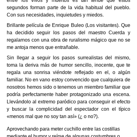
entre los vivos y muertos es tan tenue que estos
segundos forman parte de la vida habitual del pueblo.
Con sus necesidades, inquietudes y miedos.
Brillante película de Enrique Buleo (Los visitantes). Que
ha decidido seguir los pasos del maestro Cuerda y
regalarnos con una obra de ruralismo mágico que no se
me antoja menos que entra
ñ
able.
Sin llegar a seguir los pasos surrealistas del mismo,
toma la deriva m
á
s de humor sencillo, inocente, que te
regala una sonrisa viéndote reflejado en el, o alg
ú
n
familiar. No en vano estoy convencido que cualquiera de
nosotros hemos sido o tenemos un miembro familiar que
podr
í
a perfectamente haber protagonizado una escena.
Llevándolo al extremo paródico para conseguir el efecto
y buscar la complicidad del espectador con el típico
«menos mal que no soy tan así» (¿ o no?).
Aprovechando para meter cuchillo entre las costillas
mediante el humor y reírse de algunas costumbres o