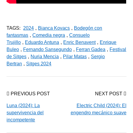
TAGS:
2024
,
Bianca Kovacs
,
Bodegón con
fantasmas
,
Comedia negra
,
Consuelo
Trujillo
,
Eduardo Antuna
,
Enric Benavent
,
Enrique
Buleo
,
Fernando Sansegundo
,
Ferran Gadea
,
Festival
de Sitges
,
Nuria Mencia
,
Pilar Matas
,
Sergio
Bertran
,
Sitges 2024
PREVIOUS POST
NEXT POST
Luna (2024): La
Electric Child (2024): El
supervivencia del
engendro mecánico suave
incompetente