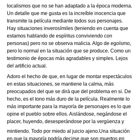
localismos que no se han adaptado a la
época
moderna.
Un detalle que me gusta es la increíble inocencia que
transmite la película mediante todos sus personajes.
Hay situaciones inverosímiles (teniendo en cuenta que
estamos hablando de espíritus conviviendo con
personas) pero no se observa malicia. Algo de egoísmo,
pero lo normal en la situaci
ó
n que se produce. Como un
testimonio de
épocas
m
á
s agradables y simples. Lejos
del artificio actual.
Adoro el hecho de que, en lugar de montar espectáculos
en estas situaciones, se mantiene la calma, m
á
s
preocupados del que se dir
á
que del problema en si. De
hecho, es el tono m
á
s duro de la película. Realmente lo
m
á
s importante para la mayoría de personajes es lo que
opine el pueblo sobre ellos. Aislándose, negándose el
placer, huyendo, desesperándose por la vergüenza y
mintiendo. Todo por miedo al juicio ajeno.
Una situaci
ó
n
en que la mayoría podría decirse que son muertos en