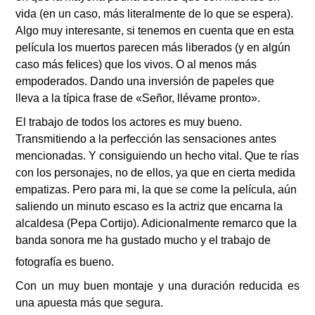
vida (en un caso, m
á
s literalmente de lo que se espera).
Algo muy interesante, si tenemos en cuenta que en esta
película los muertos parecen m
á
s liberados (y en algún
caso m
á
s felices) que los vivos. O al menos m
á
s
empoderados. Dando una inversi
ó
n de papeles que
lleva a la típica frase de «Señor, llévame pronto».
El trabajo de todos los actores es muy bueno.
Transmitiendo a la perfecci
ó
n las sensaciones antes
mencionadas. Y consiguiendo un hecho vital. Que te rías
con los personajes, no de ellos, ya que en cierta medida
empatizas. Pero para mi, la que se come la película, a
ú
n
saliendo un minuto escaso es la actriz que encarna la
alcaldesa (Pepa Cortijo). Adicionalmente remarco que la
banda sonora me ha gustado mucho y el trabajo de
fotografía es bueno.
Con un muy buen montaje y una duraci
ó
n reducida es
una apuesta m
á
s que segura.