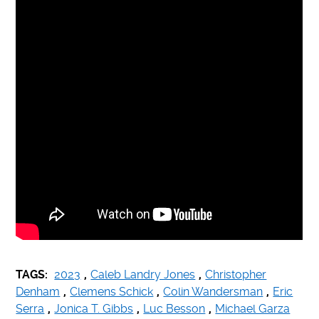
TAGS:
2023
,
Caleb Landry Jones
,
Christopher
Denham
,
Clemens Schick
,
Colin Wandersman
,
Eric
Serra
,
Jonica T. Gibbs
,
Luc Besson
,
Michael Garza