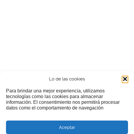
Lo de las cookies
Para brindar una mejor experiencia, utilizamos
tecnologías como las cookies para almacenar
información. El consentimiento nos permitirá procesar
¿Nos invitas a un cafecillo?
datos como el comportamiento de navegación
Si te gusta nuestra web puedes echar limosna a estos
Aceptar
pobres diablos