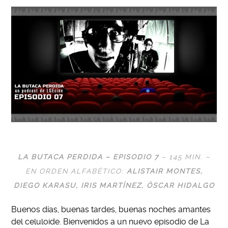
LA BUTACA PERDIDA – EPISODIO 7
– 145 MIN. –
EN ORDEN ALFABÉTICO:
ALISTAIR MONTES,
DIEGO KARASU,
IRIS MARTÍNEZ,
ÓSCAR HIDALGO
Buenos días, buenas tardes, buenas noches amantes
del celuloide. Bienvenidos a un nuevo episodio de La