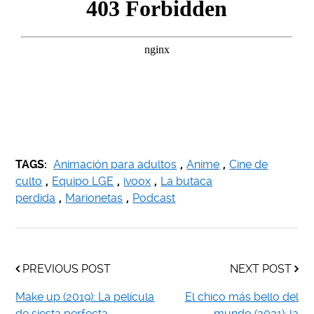
TAGS:
Animación para adultos
,
Anime
,
Cine de
culto
,
Equipo LGE
,
ivoox
,
La butaca
perdida
,
Marionetas
,
Podcast
PREVIOUS POST
NEXT POST
Make up (2019): La película
El chico más bello del
de siesta perfecta
mundo (2021): la