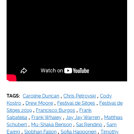
TAGS:
Caroline Duncan
,
Chris Petrovski
,
Cody
Kostro
,
Drew Moore
,
Festival de Sitges
,
Festival de
Sitges 2019
,
Francisco Burgos
,
Frank
Sabatella
,
Frank Whaley
,
Jay Jay Warren
,
Matthias
Schubert
,
Mu-Shaka Benson
,
Sal Rendino
,
Sam
Ewing
,
Siobhan Fallon
,
Sofia Happonen
,
Timothy