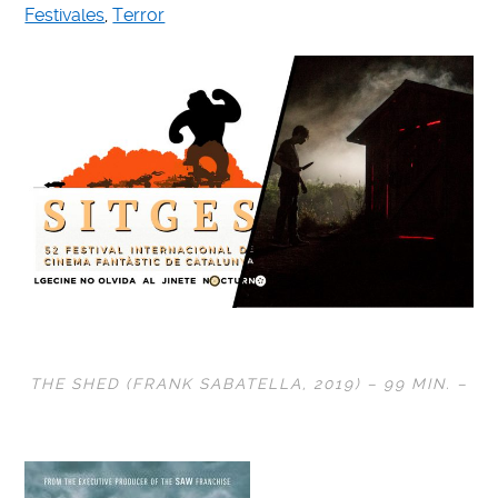
Festivales
,
Terror
THE SHED (
FRANK SABATELLA
, 2019) – 99 MIN. –