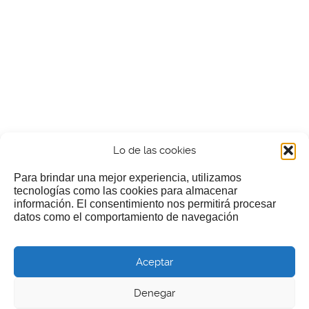
Lo de las cookies
Para brindar una mejor experiencia, utilizamos
tecnologías como las cookies para almacenar
información. El consentimiento nos permitirá procesar
¿Nos invitas a un cafecillo?
datos como el comportamiento de navegación
Si te gusta nuestra web puedes echar limosna a estos
Aceptar
pobres diablos
Denegar