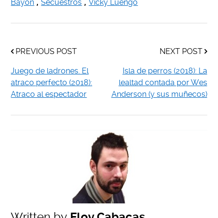
Bayón
,
Secuestros
,
Vicky Luengo
PREVIOUS POST
NEXT POST
Juego de ladrones. El
Isla de perros (2018): La
atraco perfecto (2018):
lealtad contada por Wes
Atraco al espectador
Anderson (y sus muñecos)
Written by
Eloy Cabacas