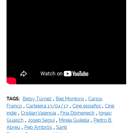
TAGS:
Betsy Túrnez
,
Biel Montoro
,
Carlos
Franco
,
Cartelera 13/04/17
,
Cine español
,
Cine
indie
,
Cristian Valencia
,
Fina Dómenech
,
Ignasi
Guasch
,
Josep Seguí
,
Mireia Guilella
,
Pedro B.
Abreu
,
Pep Ambròs
,
Santi