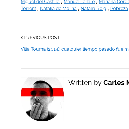
Miguel del Castillo
,
Manuel Tallafe
,
Mariana Cord
Torrent
,
Natalia de Molina
,
Natalia Roig
,
Pobreza
PREVIOUS POST
Villa Touma (2014): cualquier tiempo pasado fue m
Written by
Carles