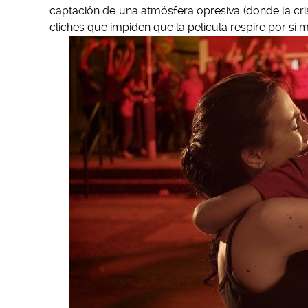
captación de una atmósfera opresiva (donde la cri
clichés que impiden que la película respire por sí 