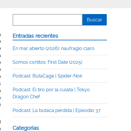
a
Entradas recientes
e
e
En mar abierto (2026): naufragio claro
a
Somos cortitos: First Date (2025)
e
e
Podcast: ButaCage | Spider-Noir
e
s
Podcast: El tiro por la culata | Tokyo
a
Dragon Chef
a
u
Podcast: La butaca perdida | Episodio 37
l
Categorías
a