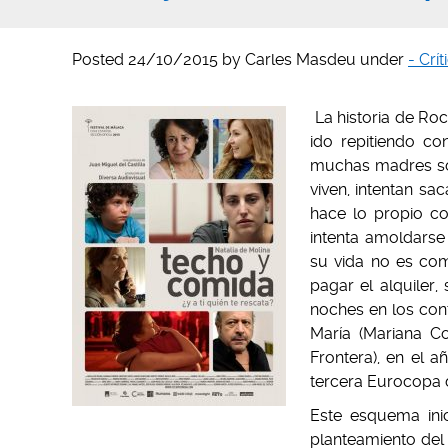
Posted
24/10/2015
by
Carles Masdeu
under
- Crí
La historia de Roc
ido repitiendo co
muchas madres sol
viven, intentan sa
hace lo propio co
intenta amoldarse
su vida no es com
pagar el alquiler
noches en los con
María (Mariana Co
Frontera), en el 
tercera Eurocopa d
Este esquema ini
planteamiento del c