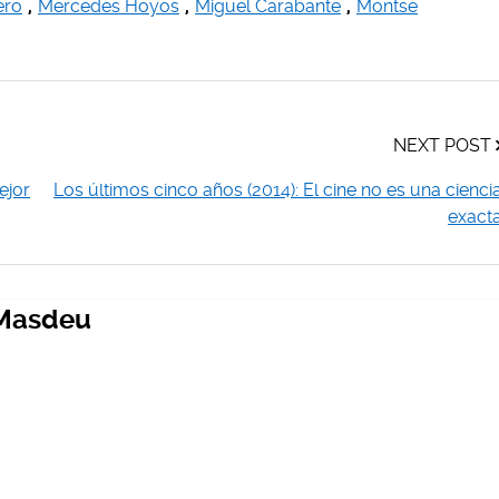
ero
,
Mercedes Hoyos
,
Miguel Carabante
,
Montse
NEXT POST
ejor
Los últimos cinco años (2014): El cine no es una cienci
exact
 Masdeu