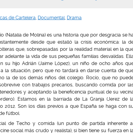
ticas de Cartelera
,
Documental
,
Drama
ío (Natalia de Molina) es una historia que por desgracia se h
nstantemente desde que estalló la crisis económica: la d
teras que, sobrepasadas por la realidad material en la qu
car adelante la vida de sus pequeñas familias desvalidas. Ell
n su hijo Adrián (Jaime López), un niño de ocho años qu
 a la situación, pero que no tardará en darse cuenta de qu
o la de los demás niños del colegio. Rocío, que no pued
, sobrevive con trabajos precarios, buscando comida por la
tenedores y aceptando la beneficencia puntual de su vecin
rdero). Estamos en la barriada de La Granja (Jerez de l
año 2012. Son los días previos a que España se haga con s
e fútbol.
cial de Techo y comida (un punto de partida inherente a
ine social más crudo y realista), si bien tiene su fuerza en l