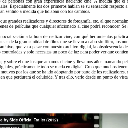
s de personas con gran experiencia haciendo cine. A medida que el
ciales. Especialmente los dos primeros hablan se su sensación respecto a 
han sentido a medida que lidiaban con los cambios.
 que grandes realizadores y directores de fotografía, etc. al que norma
ágenes de películas que cualquier aficionado al cine podrá reconocer. Se
mocratización a la hora de realizar cine, con qué herramientas práctic
cias de la gran cantidad de films que se llevan a cabo sin filtro, los n
archivo, que va a pasar con nuestro archivo digital, la obsolescencia de 
 controladas y solo necesitas un poco de luz para poder ver que contien
, y sobre el que los que amamos el cine y llevamos años mamando pelí
igitales, prácticamente todo se rueda en digital. Creo que muchos tene
otivos por los que se ha ido adoptando por parte de los realizadores,
creen que perdurará el celuloide. Y tras ello, verlo desde un punto de v