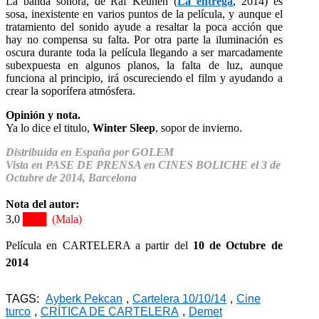
La banda sonora, de Raf Keunen (
La entrega
, 2014) es
sosa, inexistente en varios puntos de la película, y aunque el
tratamiento del sonido ayude a resaltar la poca acción que
hay no compensa su falta. Por otra parte la iluminación es
oscura durante toda la película llegando a ser marcadamente
subexpuesta en algunos planos, la falta de luz, aunque
funciona al principio, irá oscureciendo el film y ayudando a
crear la soporífera atmósfera.
Opinión y nota.
Ya lo dice el titulo,
Winter Sleep
, sopor de invierno.
Distribuida en España por GOLEM
Vista en PASE DE PRENSA en CINES BOLICHE el 3 de
Octubre de 2014, Barcelona
Nota del autor:
3,0
███
(Mala)
Película en CARTELERA a partir del
10 de Octubre de
2014
TAGS:
Ayberk Pekcan
,
Cartelera 10/10/14
,
Cine
turco
,
CRÍTICA DE CARTELERA
,
Demet