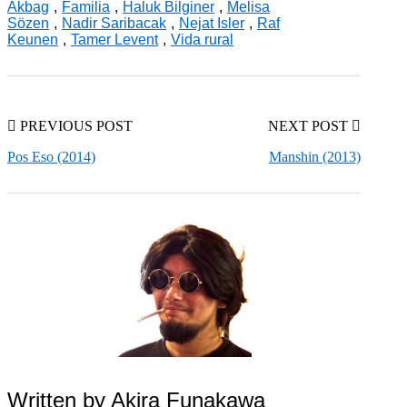
Akbag
,
Familia
,
Haluk Bilginer
,
Melisa
Sözen
,
Nadir Saribacak
,
Nejat Isler
,
Raf
Keunen
,
Tamer Levent
,
Vida rural
PREVIOUS POST
NEXT POST
Pos Eso (2014)
Manshin (2013)
Written by
Akira Funakawa