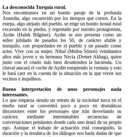
La desconocida Turquía rural.
Nos encontramos en un bonito paraje de la profunda
Anatolia, algo oscurecido por los tiempos que corren. En la
estepa, algo alejado del pueblo, se erige un bonito hostal rural
excavado en la piedra, y regentado por nuestro protagonista,
Aydin (Haluk Bilginer). Aydin se nos presenta como un
señor jubilado de pasados los 50, de carácter afable y
tranquilo, con propiedades en el pueblo y un pasado como
actor. Vive con su mujer, Nihal (Melisa Sözen) veintitantos
años más joven y su hermana Necia (Demet Akbag), quien
junto con el criado más bien desatienden la hacienda.
Un
chaval atacará el coche de Aydin rompiendo la ventana y esto
le hará caer en la cuenta de la situación en la que viven sus
vecinos e inquilinos.
Buena interpretación de unos personajes nada
interesantes.
Lo que empieza siendo un retrato de la sociedad turca en el
medio rural se convertirá poco a poco en dramáticas
discusiones entre los personajes que irán desvelando su
carácter, mediante interminables secuencias de
conversaciones petulantes donde cada uno tirará de su propio
ego.
Aunque el trabajo de actuación está conseguido, la
duración y la temática de los diálogos nos haría dudar de que