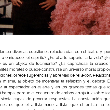
antea diversas cuestiones relacionadas con el teatro y, po
er o enriquecer el espíritu? ¿Es el arte superior a la vida? ¿E
e es un objeto de lucimiento? ¿Es caprichosa la creació
e límites morales o puede construirse un universo moral propio
iones, ofrece sugerencias y abre vías de reflexión. Relacion
misma, al objeto de incentivar la reflexión y el debate. E
sar al espectador en el arte y en los grandes temas que l
l hampa, porque el encuentro de ambos arroja luz sobre lo
sienta capaz de generar respuestas. La constatación qu
s es que el artista nace artista, que el artista no e