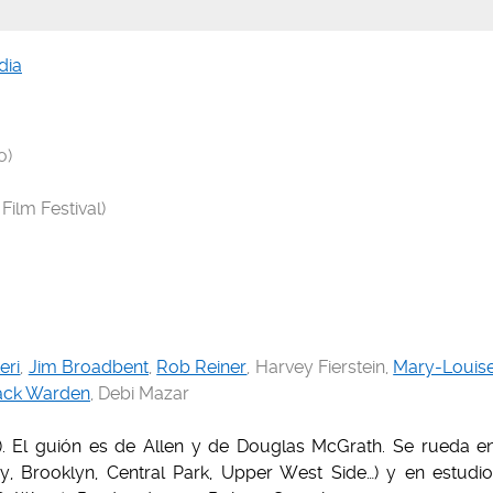
dia
o)
Film Festival)
eri
,
Jim Broadbent
,
Rob Reiner
, Harvey Fierstein,
Mary-Louis
ack Warden
, Debi Mazar
). El guión es de Allen y de Douglas McGrath. Se rueda e
, Brooklyn, Central Park, Upper West Side…) y en estudio