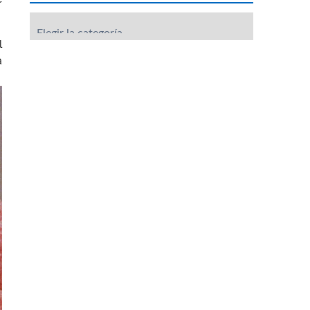
r
Categorías
l
a