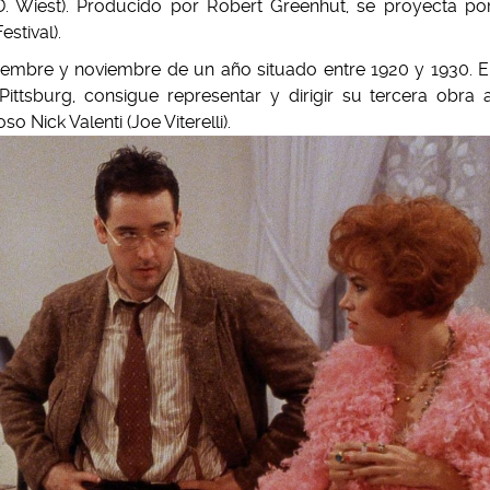
D. Wiest). Producido por Robert Greenhut, se proyecta po
stival).
iembre y noviembre de un año situado entre 1920 y 1930. E
Pittsburg, consigue representar y dirigir su tercera obra 
Nick Valenti (Joe Viterelli).