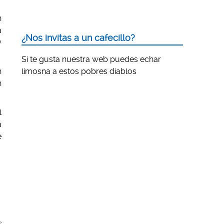
n
á
¿Nos invitas a un cafecillo?
y
Si te gusta nuestra web puedes echar
n
limosna a estos pobres diablos
n
l
a
e
s