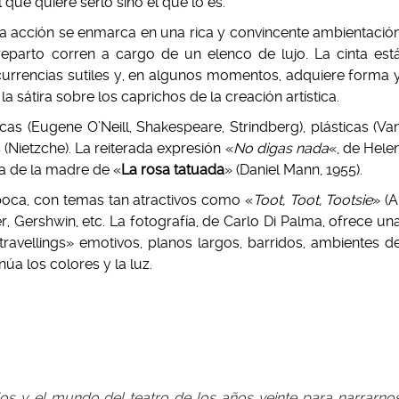
 que quiere serlo sino el que lo es.
 La acción se enmarca en una rica y convincente ambientació
reparto corren a cargo de un elenco de lujo. La cinta est
rrencias sutiles y, en algunos momentos, adquiere forma 
 sátira sobre los caprichos de la creación artística.
ticas (Eugene O’Neill, Shakespeare, Strindberg), plásticas (Va
 (Nietzche). La reiterada expresión «
No digas nada
«, de Hele
ia de la madre de «
La rosa tatuada
» (Daniel Mann, 1955).
oca, con temas tan atractivos como «
Toot, Toot, Tootsie
» (A
, Gershwin, etc. La fotografía, de Carlo Di Palma, ofrece un
ravellings» emotivos, planos largos, barridos, ambientes d
úa los colores y la luz.
s y el mundo del teatro de los años veinte para narrarno