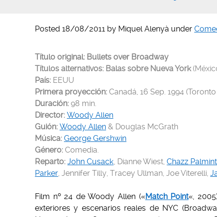
Posted
18/08/2011
by
Miquel Alenyà
under
Come
Título original: Bullets over Broadway
Títulos alternativos: Balas sobre Nueva York
(Méxic
País:
EEUU
Primera proyección
:
Canadá, 16 Sep. 1994 (Toronto 
Duración:
98 min.
Director:
Woody Allen
Guión:
Woody Allen
& Douglas McGrath
Música:
George Gershwin
Género:
Comedia.
Reparto:
John Cusack
, Dianne Wiest,
Chazz Palmint
Parker
, Jennifer Tilly, Tracey Ullman, Joe Viterelli,
J
Film nº 24 de Woody Allen («
Match Point
«, 2005
exteriores y escenarios reales de NYC (Broadway