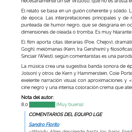
necesariamente un ser virtuoso, que no es artista el
El relato se basa en un guión coherente y sólido.
de época. Las interpretaciones principales y de 
punteada de humor negro, que se desgrana en ocu
dimensiones de oleada o tromba. Es muy hilarante la
El film aporta citas literarias (Poe, Chejov), dramá
Gogh), melómanas (Kern, Ira Gershwin) y filosóficas
Sinclair (Wiest), según comentaristas es una parod
La música crea una sugestiva banda sonora de ép
Jolson) y otros de Kern y Hammerstein, Cole Porter
exelente narración visual con aproximaciones y «t
cine negro y una intensa coloración crema que aten
Nota del autor:
8,0
████████ (Muy buena)
COMENTARIOS DEL EQUIPO LGE
Sandro Fiorito
«Woody Allen desciende hasta los bajos fondo