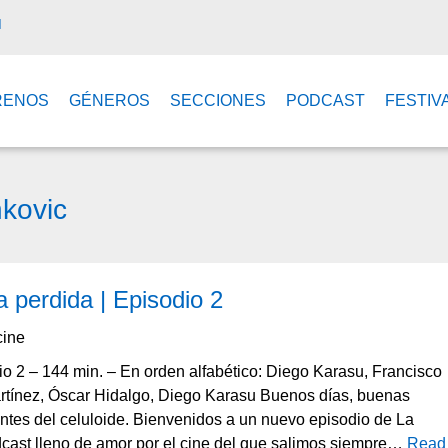
M
RENOS
GÉNEROS
SECCIONES
PODCAST
FESTIV
kovic
 perdida | Episodio 2
ine
o 2 – 144 min. – En orden alfabético: Diego Karasu, Francisco
artínez, Óscar Hidalgo, Diego Karasu Buenos días, buenas
tes del celuloide. Bienvenidos a un nuevo episodio de La
dcast lleno de amor por el cine del que salimos siempre…
Read