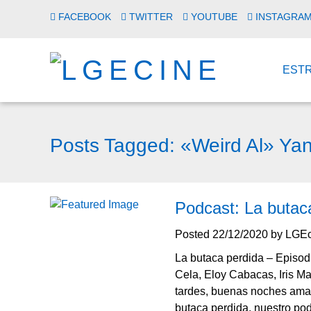
FACEBOOK
TWITTER
YOUTUBE
INSTAGRA
EST
Posts Tagged:
«Weird Al» Yan
Podcast: La butaca
Posted
22/12/2020
by
LGEc
La butaca perdida – Episodi
Cela, Eloy Cabacas, Iris M
tardes, buenas noches aman
butaca perdida, nuestro po