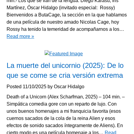
min.- Los que se van de la lengua: Diego Karasu, Iris
Martínez, Óscar Hidalgo (invitado especial: Rossy)
Bienvenidos a ButaCage, la sección en la que hablamos
de una película de nuestro amado Nicolas Cage, hoy
Rossy ha tenido la temeridad de acompañarnos a los…
Read more »
La muerte del unicornio (2025): De lo
que se come se cria versión extrema
Posted
11/10/2025
by
Oscar Hidalgo
Death of a Unicorn (Alex Scharfman, 2025) – 104 min. –
Simpática comedia gore con un reparto de lujo. Con
unos buenos homenajes a mi franquicia favorita (esos
cuernos sacados de la cola de la reina Alien y esos
efectos de sonido sacados íntegramente de Aliens). En
cierto modo es una película homenaje a los…
Read