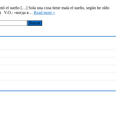
tó el sueño […] Sola una cosa tiene mala el sueño, según he oído
972) V.O.: «когда я…
Read more »