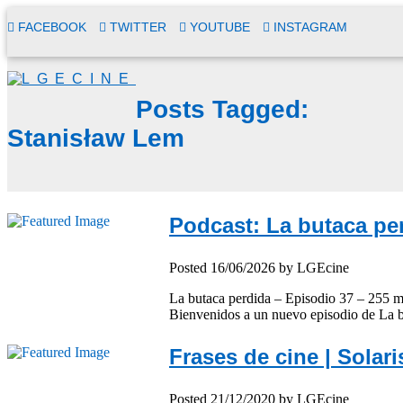
FACEBOOK
TWITTER
YOUTUBE
INSTAGRAM
Posts Tagged:
Stanisław Lem
Podcast: La butaca per
Posted
16/06/2026
by
LGEcine
La butaca perdida – Episodio 37 – 255 mi
Bienvenidos a un nuevo episodio de La b
Frases de cine | Solari
Posted
21/12/2020
by
LGEcine