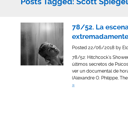
Posts Tagged:
Scott Spiege
78/52. La escena
extremadamente 
Posted
22/06/2018
by
El
78/52: Hitchcock’s Shower 
últimos secretos de Psicosi
ver un documental de hor
(Alexandre O. Philippe, T
»