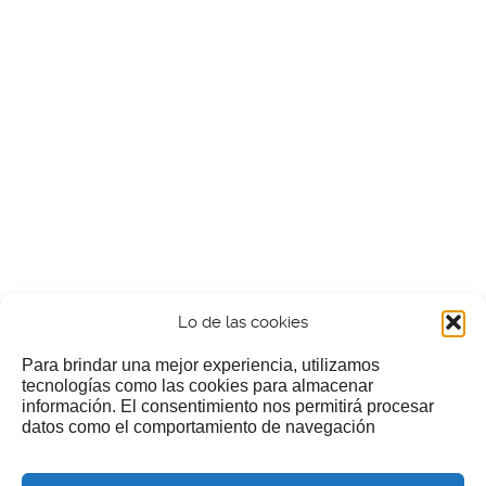
Lo de las cookies
Para brindar una mejor experiencia, utilizamos
tecnologías como las cookies para almacenar
información. El consentimiento nos permitirá procesar
¿Nos invitas a un cafecillo?
datos como el comportamiento de navegación
Si te gusta nuestra web puedes echar limosna a estos