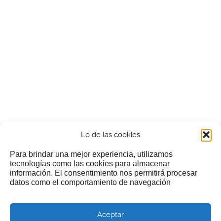
Lo de las cookies
Para brindar una mejor experiencia, utilizamos
tecnologías como las cookies para almacenar
información. El consentimiento nos permitirá procesar
¿Nos invitas a un cafecillo?
datos como el comportamiento de navegación
Si te gusta nuestra web puedes echar limosna a estos
Aceptar
pobres diablos