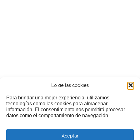
Lo de las cookies
Para brindar una mejor experiencia, utilizamos
tecnologías como las cookies para almacenar
información. El consentimiento nos permitirá procesar
¿Nos invitas a un cafecillo?
datos como el comportamiento de navegación
Si te gusta nuestra web puedes echar limosna a estos
Aceptar
pobres diablos