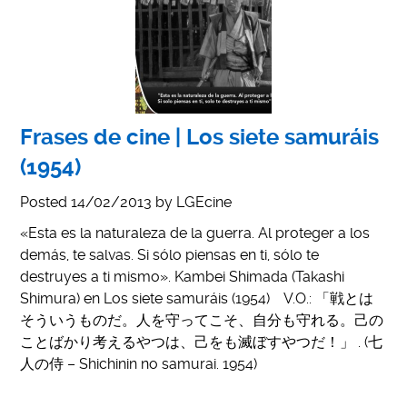
Frases de cine | Los siete samuráis
(1954)
Posted
14/02/2013
by
LGEcine
«Esta es la naturaleza de la guerra. Al proteger a los
demás, te salvas. Si sólo piensas en ti, sólo te
destruyes a ti mismo». Kambei Shimada (Takashi
Shimura) en Los siete samuráis (1954) V.O.: 「戦とは
そういうものだ。人を守ってこそ、自分も守れる。己の
ことばかり考えるやつは、己をも滅ぼすやつだ！」 . (七
人の侍 – Shichinin no samurai. 1954)