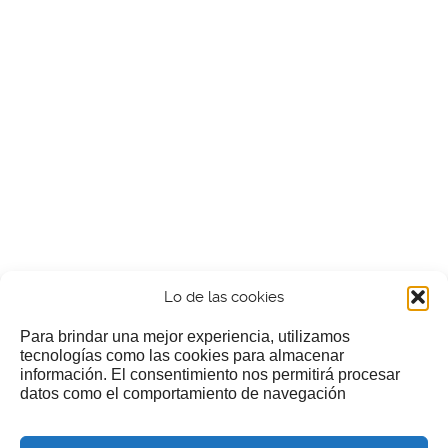
Lo de las cookies
Para brindar una mejor experiencia, utilizamos
tecnologías como las cookies para almacenar
información. El consentimiento nos permitirá procesar
¿Nos invitas a un cafecillo?
datos como el comportamiento de navegación
Si te gusta nuestra web puedes echar limosna a estos