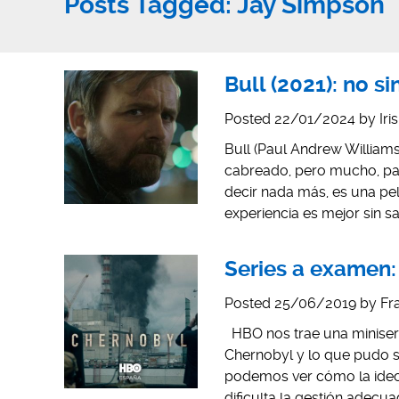
Posts Tagged:
Jay Simpson
Bull (2021): no si
Posted
22/01/2024
by
Iri
Bull (Paul Andrew Williams
cabreado, pero mucho, par
decir nada más, es una pel
experiencia es mejor sin s
Series a examen:
Posted
25/06/2019
by
Fr
HBO nos trae una miniseri
Chernobyl y lo que pudo ser
podemos ver cómo la ideolo
dificulta la gestión adecua