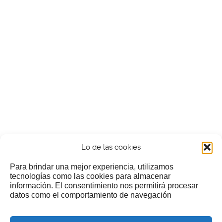
Lo de las cookies
Para brindar una mejor experiencia, utilizamos
tecnologías como las cookies para almacenar
información. El consentimiento nos permitirá procesar
¿Nos invitas a un cafecillo?
datos como el comportamiento de navegación
Si te gusta nuestra web puedes echar limosna a estos