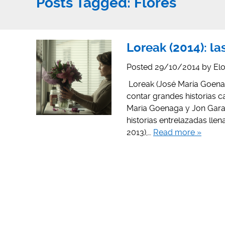
Posts Tagged:
Flores
Loreak (2014): la
Posted
29/10/2014
by
El
Loreak (José María Goenag
contar grandes historias c
Maria Goenaga y Jon Garañ
historias entrelazadas lle
2013),…
Read more »