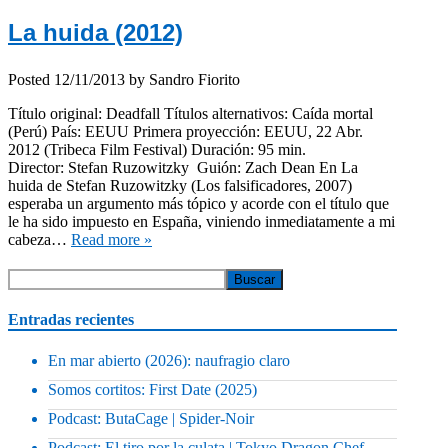
La huida (2012)
Posted
12/11/2013
by
Sandro Fiorito
Título original: Deadfall Títulos alternativos: Caída mortal
(Perú) País: EEUU Primera proyección: EEUU, 22 Abr.
2012 (Tribeca Film Festival) Duración: 95 min.
Director: Stefan Ruzowitzky Guión: Zach Dean En La
huida de Stefan Ruzowitzky (Los falsificadores, 2007)
esperaba un argumento más tópico y acorde con el título que
le ha sido impuesto en España, viniendo inmediatamente a mi
cabeza…
Read more »
Entradas recientes
En mar abierto (2026): naufragio claro
Somos cortitos: First Date (2025)
Podcast: ButaCage | Spider-Noir
Podcast: El tiro por la culata | Tokyo Dragon Chef