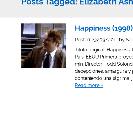
Posts Tagged:
Elizabeth Ash
Happiness (1998)
Posted
23/09/2011
by
San
Título original: Happiness 
País: EEUU Primera proyecc
min. Director: Todd Solond
decepciones, amargura y pa
conteniendo una lágrima; j
Read more »