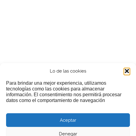
Lo de las cookies
Para brindar una mejor experiencia, utilizamos
tecnologías como las cookies para almacenar
información. El consentimiento nos permitirá procesar
¿Nos invitas a un cafecillo?
datos como el comportamiento de navegación
Si te gusta nuestra web puedes echar limosna a estos
Aceptar
pobres diablos
Denegar