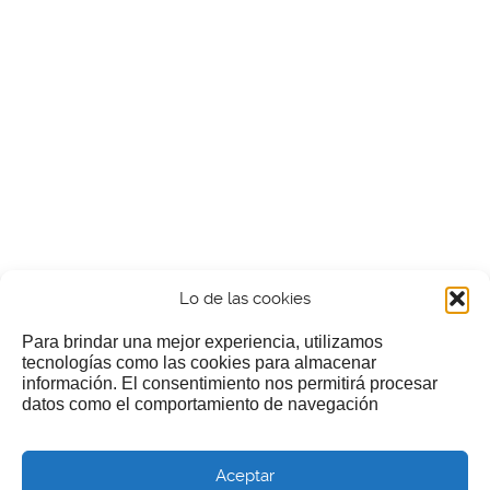
Lo de las cookies
Para brindar una mejor experiencia, utilizamos
tecnologías como las cookies para almacenar
información. El consentimiento nos permitirá procesar
¿Nos invitas a un cafecillo?
datos como el comportamiento de navegación
Si te gusta nuestra web puedes echar limosna a estos
Aceptar
pobres diablos