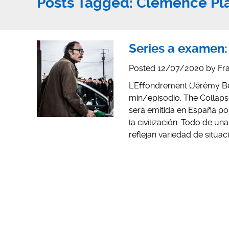
Posts Tagged:
Clémence Pl
Series a examen:
Posted
12/07/2020
by
Fr
L’Effondrement (Jérémy Be
min/episodio. The Collapse
será emitida en España por
la civilización. Todo de 
reflejan variedad de situa