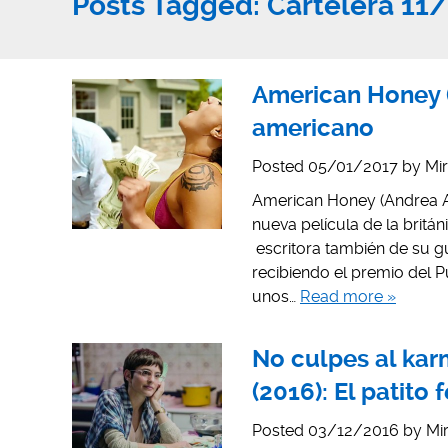
Posts Tagged:
Cartelera 11
American Honey 
americano
Posted
05/01/2017
by
Mir
American Honey (Andrea Ar
nueva película de la britá
escritora también de su gu
recibiendo el premio del P
unos…
Read more »
No culpes al karm
(2016): El patito
Posted
03/12/2016
by
Mi