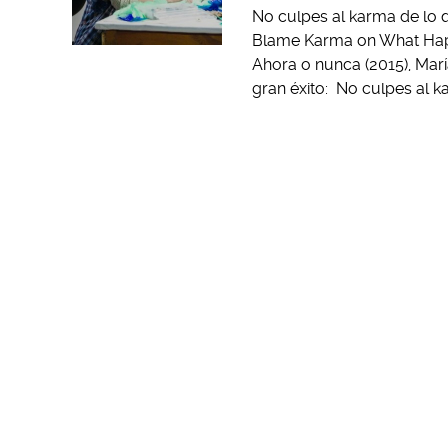
No culpes al karma de lo qu
Blame Karma on What Happ
Ahora o nunca (2015), Mar
gran éxito: No culpes al k