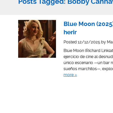
Posts Tagged:
Bobby Canna
Blue Moon (2025)
herir
Posted
12/12/2025
by
Mar
Blue Moon (Richard Linkla
ejercicio de cine al desnu
único escenario —un bar n
sueños marchitos—, explor
more »