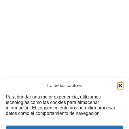
Lo de las cookies
Para brindar una mejor experiencia, utilizamos
tecnologías como las cookies para almacenar
información. El consentimiento nos permitirá procesar
¿Nos invitas a un cafecillo?
datos como el comportamiento de navegación
Si te gusta nuestra web puedes echar limosna a estos