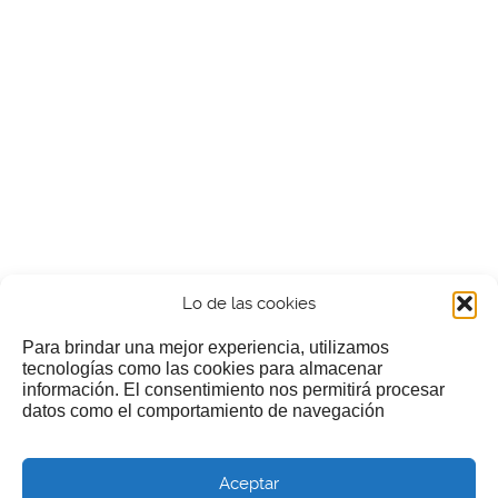
Lo de las cookies
Para brindar una mejor experiencia, utilizamos
tecnologías como las cookies para almacenar
información. El consentimiento nos permitirá procesar
¿Nos invitas a un cafecillo?
datos como el comportamiento de navegación
Si te gusta nuestra web puedes echar limosna a estos
Aceptar
pobres diablos