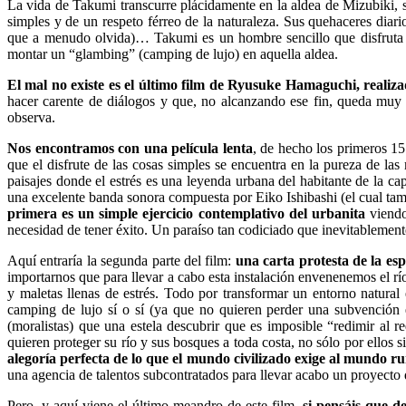
La vida de Takumi transcurre plácidamente en la aldea de Mizubiki, s
simples y de un respeto férreo de la naturaleza. Sus quehaceres diari
que a menudo olvida)… Takumi es un hombre sencillo que disfruta 
montar un “glambing” (camping de lujo) en aquella aldea.
El mal no existe es el último film de Ryusuke Hamaguchi, reali
hacer carente de diálogos y que, no alcanzando ese fin, queda muy
observa.
Nos encontramos con una película lenta
, de hecho los primeros 15
que el disfrute de las cosas simples se encuentra en la pureza de las
paisajes donde el estrés es una leyenda urbana del habitante de la capi
una excelente banda sonora compuesta por Eiko Ishibashi (el cual tambi
primera es un simple ejercicio contemplativo del urbanita
viendo
necesidad de tener éxito. Un paraíso tan codiciado que inevitablemen
Aquí entraría la segunda parte del film:
una carta protesta de la es
importarnos que para llevar a cabo esta instalación envenenemos el río
y maletas llenas de estrés. Todo por transformar un entorno natur
camping de lujo sí o sí (ya que no quieren perder una subvención e
(moralistas) que una estela descubrir que es imposible “redimir al 
quieren proteger su río y sus bosques a toda costa, no sólo por ellos s
alegoría perfecta de lo que el mundo civilizado exige al mundo ru
una agencia de talentos subcontratados para llevar acabo un proyecto 
Pero, y aquí viene el último meandro de este film,
si pensáis que d