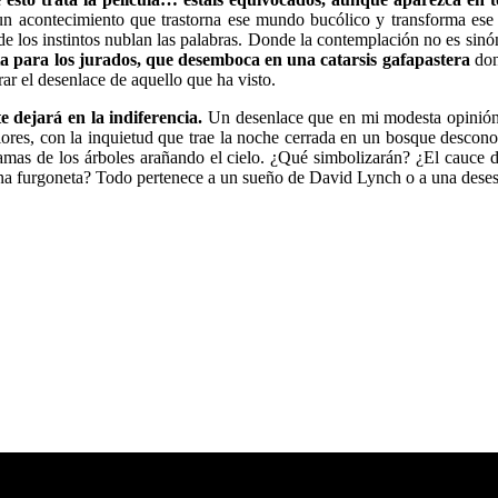
e un acontecimiento que trastorna ese mundo bucólico y transforma ese
los instintos nublan las palabras. Donde la contemplación no es sinón
ita para los jurados, que desemboca en una catarsis gafapastera
don
ar el desenlace de aquello que ha visto.
e dejará en la indiferencia.
Un desenlace que en mi modesta opinión t
iores, con la inquietud que trae la noche cerrada en un bosque descono
 ramas de los árboles arañando el cielo. ¿Qué simbolizarán? ¿El cauce
 una furgoneta? Todo pertenece a un sueño de David Lynch o a una dese