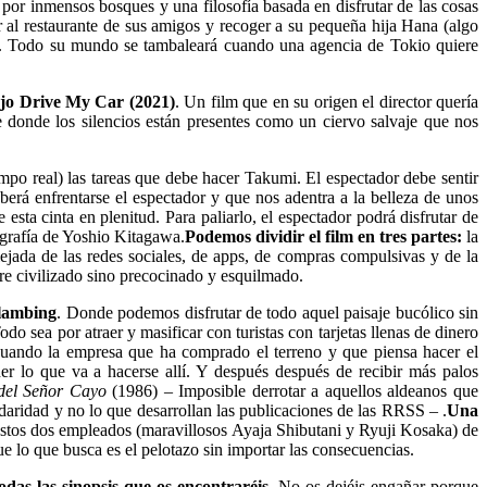
por inmensos bosques y una filosofía basada en disfrutar de las cosas
er al restaurante de sus amigos y recoger a su pequeña hija Hana (algo
s. Todo su mundo se tambaleará cuando una agencia de Tokio quiere
ajo Drive My Car (2021)
. Un film que en su origen el director quería
donde los silencios están presentes como un ciervo salvaje que nos
po real) las tareas que debe hacer Takumi. El espectador debe sentir
eberá enfrentarse el espectador y que nos adentra a la belleza de unos
 esta cinta en plenitud. Para paliarlo, el espectador podrá disfrutar de
tografía de Yoshio Kitagawa.
Podemos dividir el film en tres partes:
la
ejada de las redes sociales, de apps, de compras compulsivas y de la
re civilizado sino precocinado y esquilmado.
glambing
. Donde podemos disfrutar de todo aquel paisaje bucólico sin
o sea por atraer y masificar con turistas con tarjetas llenas de dinero
cuando la empresa que ha comprado el terreno y que piensa hacer el
er lo que va a hacerse allí. Y después después de recibir más palos
 del Señor Cayo
(1986) – Imposible derrotar a aquellos aldeanos que
lidaridad y no lo que desarrollan las publicaciones de las RRSS – .
Una
 estos dos empleados (maravillosos Ayaja Shibutani y Ryuji Kosaka) de
e lo que busca es el pelotazo sin importar las consecuencias.
odas las sinopsis que os encontraréis
. No os dejéis engañar porque