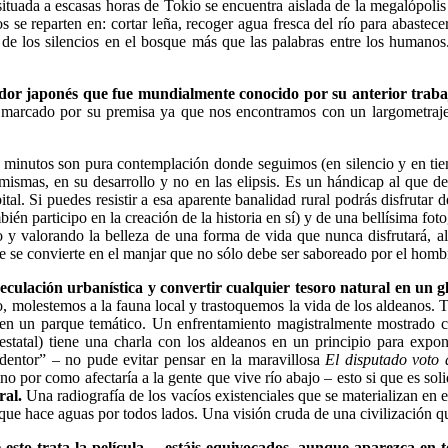
ituada a escasas horas de Tokio se encuentra aislada de la megalópolis 
os se reparten en: cortar leña, recoger agua fresca del río para abastec
de los silencios en el bosque más que las palabras entre los humano
zador japonés que fue mundialmente conocido por su anterior trab
 marcado por su premisa ya que nos encontramos con un largometraje 
 minutos son pura contemplación donde seguimos (en silencio y en tiem
 mismas, en su desarrollo y no en las elipsis. Es un hándicap al que d
tal. Si puedes resistir a esa aparente banalidad rural podrás disfrutar de
én participo en la creación de la historia en sí) y de una bellísima fo
 y valorando la belleza de una forma de vida que nunca disfrutará, al
te se convierte en el manjar que no sólo debe ser saboreado por el homb
peculación urbanística y convertir cualquier tesoro natural en un 
, molestemos a la fauna local y trastoquemos la vida de los aldeanos. Tod
al en un parque temático. Un enfrentamiento magistralmente mostrado 
statal) tiene una charla con los aldeanos en un principio para expon
redentor” – no pude evitar pensar en la maravillosa
El disputado voto
ino por como afectaría a la gente que vive río abajo – esto si que es so
ral.
Una radiografía de los vacíos existenciales que se materializan en
que hace aguas por todos lados. Una visión cruda de una civilización qu
e esto trata la película… estáis equivocados, aunque aparezca en t