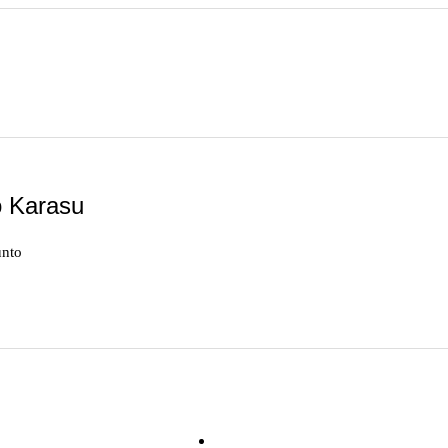
 Karasu
unto