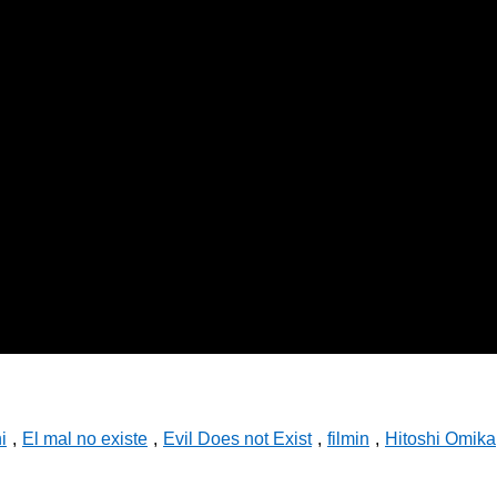
i
,
El mal no existe
,
Evil Does not Exist
,
filmin
,
Hitoshi Omika