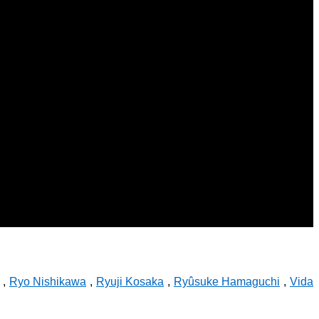
,
Ryo Nishikawa
,
Ryuji Kosaka
,
Ryûsuke Hamaguchi
,
Vida