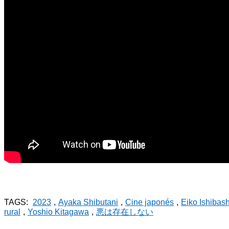
TAGS:
2023
,
Ayaka Shibutani
,
Cine japonés
,
Eiko Ishibash
rural
,
Yoshio Kitagawa
,
悪は存在しない