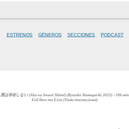
ESTRENOS
GÉNEROS
SECCIONES
PODCAST
悪は存在しない (
Aku wa Sonzai Shinai
) (Ryusuke Hamaguchi, 2023) – 106 min
Evil Does not Exist
(Título internacional)