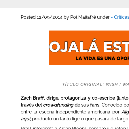
Posted
12/09/2014
by
Pol Mallafré
under
- Crítica
TÍTULO ORIGINAL: WISH I WA
Zach Braff, dirige, protagoniza y co-escribe (jun
través del
crowdfunding
de sus fans.
Conocido por
entre la escena independiente americana por
Al
aquí
, producto un tanto ligero que pasará de largo
Braff interpreta a Aidan Bloom, hombre juguetón y 