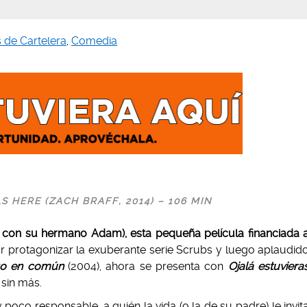
s de Cartelera
,
Comedia
S HERE (ZACH BRAFF, 2014) – 106 MIN
to con su hermano Adam), esta pequeña película financiada 
 protagonizar la exuberante serie Scrubs y luego aplaudid
go en común
(2004), ahora se presenta con
Ojalá estuviera
 sin más.
poco responsable, a quién la vida (o la de su padre) le invit