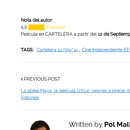
Nota del autor:
5,0
█████ (Pasable)
Película en CARTELERA a partir del
12 de Septiemp
TAGS:
Cartelera 12/09/14
,
Cine independiente E
PREVIOUS POST
La abeja Maya, la película (2014): valores a precio 
millones
Written by
Pol Mal