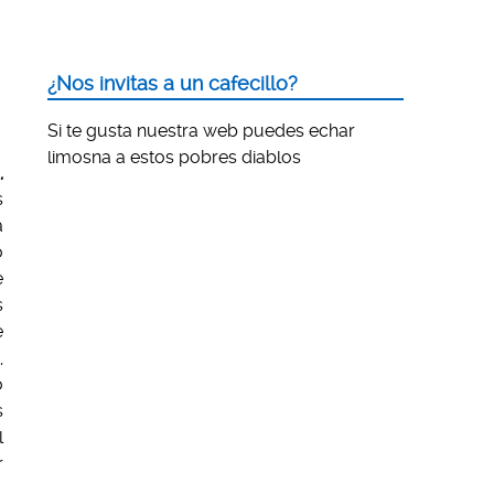
¿Nos invitas a un cafecillo?
Si te gusta nuestra web puedes echar
limosna a estos pobres diablos
,
s
a
o
e
s
e
,
o
s
l
r