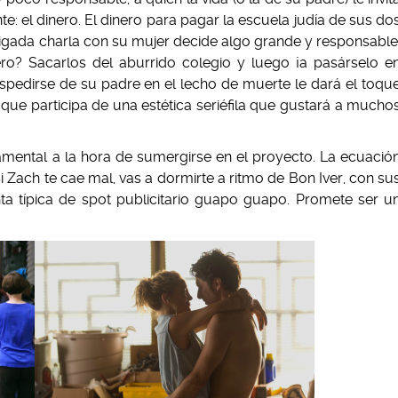
e: el dinero. El dinero para pagar la escuela judía de sus do
ligada charla con su mujer decide algo grande y responsable
ro? Sacarlos del aburrido colegio y luego ¡a pasárselo e
spedirse de su padre en el lecho de muerte le dará el toqu
 que participa de una estética seriéfila que gustará a mucho
amental a la hora de sumergirse en el proyecto. La ecuació
. Si Zach te cae mal, vas a dormirte a ritmo de Bon Iver, con su
ta típica de spot publicitario guapo guapo. Promete ser u