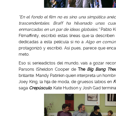
“En el fondo el film no es sino una simpática anéc
trascendentales. Braff ha hilvanado unas cuan
enmarcadas en un par de ideas globales.”
Pablo Ku
Filmaffinity, escribió estas líneas que la describ
dedicadas a esta película si no a
Algo en comú
protagonizó y escribió. Así pues, parece que en
meto.
Eso si, serieadictos del mundo, vais a gozar re
Parsons (Sheldon Cooper de
The
Big Bang The
brillante. Mandy Patinkin quien interpreta un homb
Joey King, la hija de moda, de gruesos labios en
F
saga
Crepúsculo
, Kate Hudson y Josh Gad termina