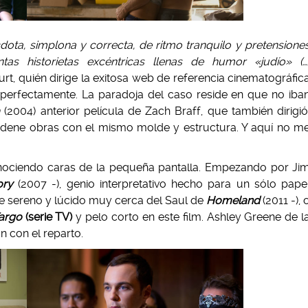
dota, simplona y correcta, de ritmo tranquilo y pretensione
tas historietas excéntricas llenas de humor «judío» (…
rt, quién dirige la exitosa web de referencia cinematográfic
en perfectamente. La paradoja del caso reside en que no iba
n
(2004) anterior película de Zach Braff, que también dirigió
cadene obras con el mismo molde y estructura. Y aquí no m
conociendo caras de la pequeña pantalla. Empezando por Ji
ory
(2007 -), genio interpretativo hecho para un sólo pape
re sereno y lúcido muy cerca del Saul de
Homeland
(2011 -), 
argo
(serie TV)
y pelo corto en este film. Ashley Greene de l
n con el reparto.