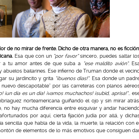
r de no mirar de frente. Dicho de otra manera, no es ficción
icana.
Esa que con un
“por favor”
sincero, puedes saltar lo
zar a tu amor antes de que suba a
“ese maldito avión”
. Es
y abuelos bailarines. Ese infierno de Truman donde el vecin
ar su jardincito y grita
“¡buenos días!”
. Esa donde un padr
nuevo descapotable” por las carreteras con planos aéreo
o! ¡un día es un día! ¡vamos muchachos! ¡subid, aprisa!”
… es
mbriaguez norteamericana guiñando el ojo y sin mirar atrás
o, no hay mucha diferencia entre esquivar y andar haciend
rtunados por aquí, cierta fijación judía por allá, y dicha
ia sencilla que habla de la vida, la muerte, la relación con e
y un montón de elementos de lo más emotivos que consiguen da