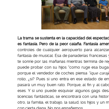
La trama se sustenta en la capacidad del espectado
es fantasía. Pero de la peor calaña. Fantasía amer
controles de cualquier aeropuerto para alcan
fantasía de musical. Esa de panaderías francesas 
te sonríe por las mañanas mientras termina de reg
puede probar con su hijos “como ruge esa buga 
porque el vendedor de coches piensa
“¡que caraj
rollo, ¿si? Pues si uno entra en ese estado de e
pasará un muy buen rato. Porque, al fin y al cab
eses. Y si uno puede esquivar algunos gags desafo
licencias fantásticas, se encontrará con una histor
otro, la familia, el trabajo, la salud, los hijos 
con cierta diana. No nos engañemos.