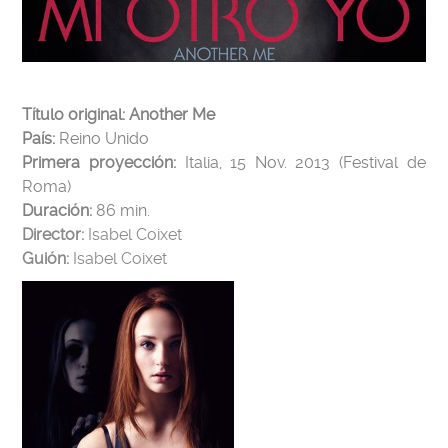
Título original: Another Me
País:
Reino Unido
Primera proyección:
Italia, 15 Nov. 2013 (Festival de
Roma)
Duración:
86 min.
Director:
Isabel Coixet
Guión:
Isabel Coixet