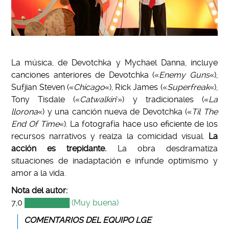
La música, de Devotchka y Mychael Danna, incluye
canciones anteriores de Devotchka («
Enemy Guns
«),
Sufjian Steven («
Chicago
«), Rick James («
Superfreak
«),
Tony Tisdale («
Catwalkin
‘») y tradicionales («
La
llorona
«) y una canción nueva de Devotchka («
Til The
End Of Time
«). La fotografía hace uso eficiente de los
recursos narrativos y realza la comicidad visual.
La
acción es trepidante.
La obra desdramatiza
situaciones de inadaptación e infunde optimismo y
amor a la vida.
Nota del autor:
7,0
████████ (Muy buena)
COMENTARIOS DEL EQUIPO LGE