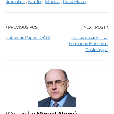
dramática
,
Familia
,
Infancia
,
Road Movie
PREVIOUS POST
NEXT POST
Habemus Papam (2011)
Frases de cine | Los
hermanos Marx en el
Oeste (1940)
Written by
Miquel Alenyà