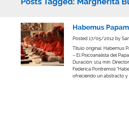
Posts Tagged:
Margherita B
Habemus Papam 
Posted
17/05/2012
by
San
Título original: Habemus 
– El Psicoanalista del Papa 
Duración: 104 min. Director
Federica Pontremoli “Habe
ofreciendo un abstracto y a