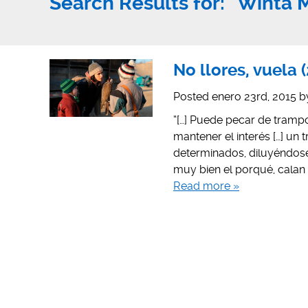
Search Results for:
"Winta 
No llores, vuela 
Posted
enero 23rd, 2015
b
“[…] Puede pecar de trampo
mantener el interés […] u
determinados, diluyéndose 
muy bien el porqué, calan
Read more »