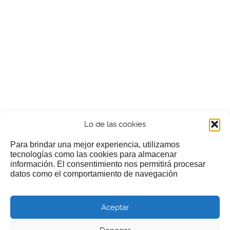
Lo de las cookies
Para brindar una mejor experiencia, utilizamos
tecnologías como las cookies para almacenar
información. El consentimiento nos permitirá procesar
¿Nos invitas a un cafecillo?
datos como el comportamiento de navegación
Si te gusta nuestra web puedes echar limosna a estos
Aceptar
pobres diablos