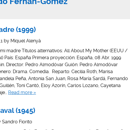
do Fernán-Gómez"
adre (1999)
11
by
Miquel Alenyà
e mi madre Títulos alternativos: All About My Mother (EEUU /
l) País: España Primera proyección: España, 08 Abr. 1999
min. Director: Pedro Almodóvar Guión: Pedro Almodóvar
énero: Drama. Comedia. Reparto: Cecilia Roth, Marisa
andela Peña, Antonia San Juan, Rosa María Sardá, Fernando
illén, Toni Cantó, Eloy Azorín, Carlos Lozano, Cayetana
aje…
Read more »
val (1945)
y
Sandro Fiorito