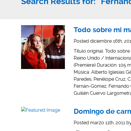
Search Results for:
"Fernan
Todo sobre mi m
Posted
diciembre 16th, 20
Título original: Todo sobr
Reino Unido / Internaciona
(Premiere) Duración: 105 
Música: Alberto Iglesias G
Paredes, Penélope Cruz, C
Fernán-Gómez, Fernando Gu
Guillén Cuervo Largometr
Domingo de carna
Posted
marzo 11th, 2011
b