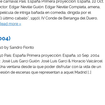
e carnaval País: España Primera proyección: España, 22 Oct.
ector: Edgar Neville Guión: Edgar Neville Completa, amena,
película de intriga bañada en comedia, dirigida por el
El último caballo”, 1950), IV Conde de Berlanga del Duero,
Read more »
004)
10
by
Sandro Fiorito
.1950 País: España Primera proyección: España, 10 Sep. 2004
r: José Luis Garci Guión: José Luis Garci & Horacio Valcárcel
Una ventana desde la que poder disfrutar con la vida de un
ucesión de escenas que representan a aquel Madrid […]